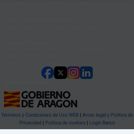
Calle P, naves 3, 4, 5 y 650014 – Zaragoza
Tfno: 976 73 71 36
E-mail: administracion@bazgz.es
Horario: Lunes a Viernes (exc. festivos) de 9 a 13 h.
Entradas recientes
– Solidaridad de la Asociación de Mayoristas de
Pescado de Mercazaragoza
– Gracias al CPIFP de Movera
Subvencionado por:
Términos y Condiciones de Uso WEB
|
Aviso legal y Política de
Privacidad
|
Política de cookies
|
Login Banco