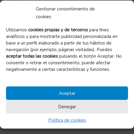
Entonces, como mucho, se daban 2 cajas, unos 15 o 20 kg
Gestionar consentimiento de
por centro, también organizando campañas donde fuese
cookies
posible, como la anecdótica de Navidad en calle Delicias,
debajo de una farola, al aire libre, con frío, nieve y lluvia, yo la
Utilizamos
cookies propias y de terceros
para fines
analíticos y para mostrarte publicidad personalizada en
viví 4 años, volvíamos satisfechos, habíamos recogido unos
base a un perfil elaborado a partir de tus hábitos de
400kgs.
navegación (por ejemplo, páginas visitadas). Puedes
Ahora estén donde estén, seguro se sentirán satisfechos y
aceptar todas las cookies
pulsando el botón Aceptar. No
contentos de estos 25 años, viendo el progreso de tal
consentir o retirar el consentimiento, puede afectar
magnitud al que ha llegado el Banco de Alimentos de
negativamente a ciertas características y funciones.
Zaragoza, gracias a la labor de todos.
ANTERIOR
SIGUIENTE
Aceptar
Denegar
Fundación Banco de Alimentos de Zaragoza
Política de cookies
Mercazaragoza. Carretera Cogullada 65,