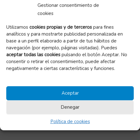
Gestionar consentimiento de
Memoria 2016
cookies
Memoria 2015
Utilizamos
cookies propias y de terceros
para fines
analíticos y para mostrarte publicidad personalizada en
Memoria 2014
base a un perfil elaborado a partir de tus hábitos de
navegación (por ejemplo, páginas visitadas). Puedes
Memoria 2013
aceptar todas las cookies
pulsando el botón Aceptar. No
consentir o retirar el consentimiento, puede afectar
Memoria 2012
negativamente a ciertas características y funciones.
Memoria 2011
Memoria 2010
Aceptar
Denegar
Fundación Banco de Alimentos de Zaragoza
Mercazaragoza. Carretera Cogullada 65,
Política de cookies
Calle P, naves 3, 4, 5 y 650014 – Zaragoza