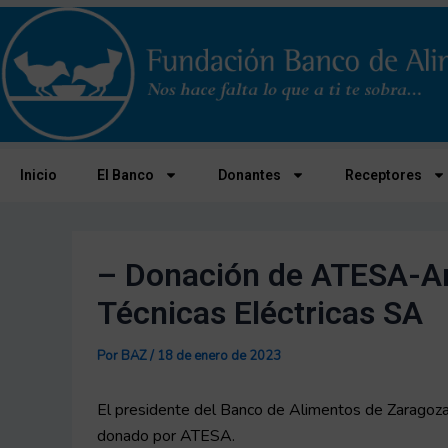
Ir
Navegación
al
de
contenido
entradas
Inicio
El Banco
Donantes
Receptores
– Donación de ATESA-Ar
Técnicas Eléctricas SA
Por
BAZ
/
18 de enero de 2023
El presidente del Banco de Alimentos de Zaragoza,
donado por ATESA.