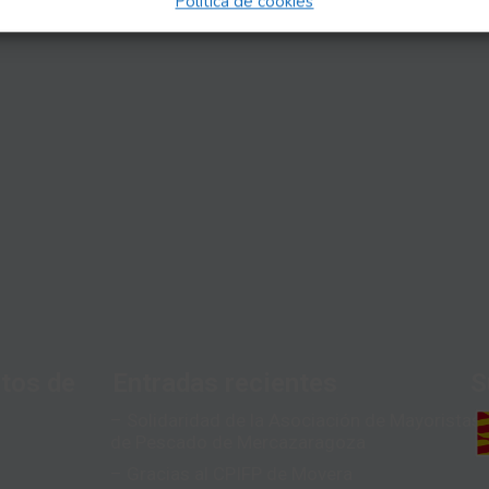
Política de cookies
tos de
Entradas recientes
S
– Solidaridad de la Asociación de Mayoristas
de Pescado de Mercazaragoza
– Gracias al CPIFP de Movera