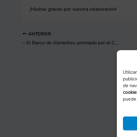
¡Muchas gracias por vuestra colaboración!
ANTERIOR
– El Banco de Alimentos, premiado por el Colegio de Abogados de Zaragoza
Utiliz
public
de nav
cookie
puede 