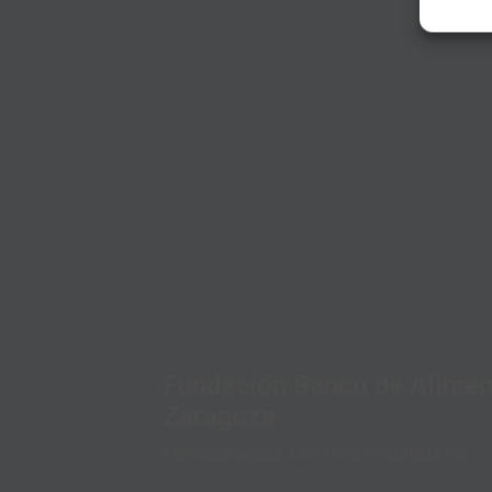
Fundación Banco de Alimen
Zaragoza
Mercazaragoza. Carretera Cogullada 65,