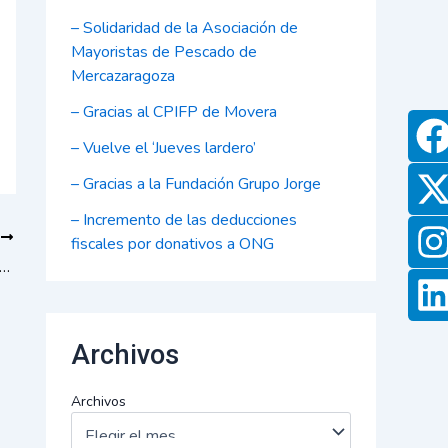
– Solidaridad de la Asociación de
Mayoristas de Pescado de
Mercazaragoza
– Gracias al CPIFP de Movera
F
I
L
a
-
n
i
– Vuelve el ‘Jueves lardero’
c
t
s
n
– Gracias a la Fundación Grupo Jorge
e
t
k
b
i
a
e
– Incremento de las deducciones
E
fiscales por donativos a ONG
o
t
g
d
nco de Alimentos recibe 1.000 botes de mermelada elaborada por Gardeniers
o
t
r
i
k
e
a
n
r
Archivos
Archivos