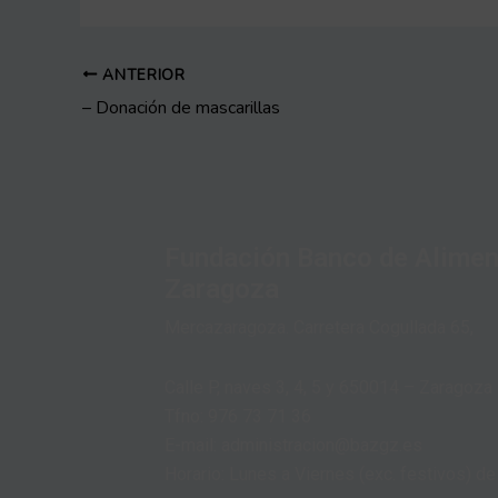
ANTERIOR
– Donación de mascarillas
Fundación Banco de Alimen
Zaragoza
Mercazaragoza. Carretera Cogullada 65,
Calle P, naves 3, 4, 5 y 650014 – Zaragoza
Tfno: 976 73 71 36
E-mail: administracion@bazgz.es
Horario: Lunes a Viernes (exc. festivos) de 