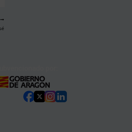
E
sé
ubvencionado por: