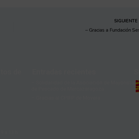
SIGUIENT
– Gracias a Fundación Se
tos de
Entradas recientes
S
– Solidaridad de la Asociación de Mayoristas
de Pescado de Mercazaragoza
– Gracias al CPIFP de Movera
9 a 13 h.