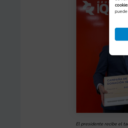
cookie
puede 
El presidente recibe el t