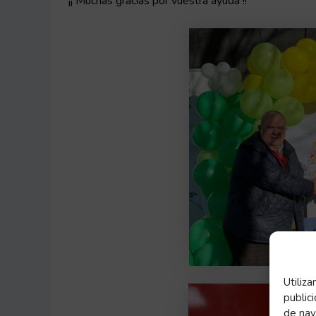
¡¡ Muchas gracias por vuestra ayuda !!
Utiliz
public
de nav