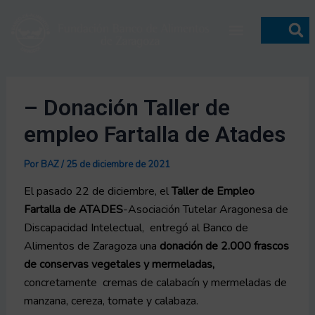
Ir
Navegación
Menú
al
de
contenido
entradas
– Donación Taller de
empleo Fartalla de Atades
Por
BAZ
/
25 de diciembre de 2021
El pasado 22 de diciembre, el
Taller de Empleo
Fartalla de ATADES
-Asociación Tutelar Aragonesa de
Discapacidad Intelectual, entregó al Banco de
Alimentos de Zaragoza una
donación de 2.000 frascos
de conservas vegetales y mermeladas,
concretamente cremas de calabacín y mermeladas de
manzana, cereza, tomate y calabaza.