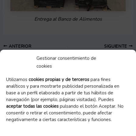
Entrega al Banco de Alimentos
ANTERIOR
SIGUIENTE
Gestionar consentimiento de
cookies
Buscar
Utilizamos
cookies propias y de terceros
para fines
Buscar
analíticos y para mostrarte publicidad personalizada en
base a un perfil elaborado a partir de tus hábitos de
navegación (por ejemplo, páginas visitadas). Puedes
aceptar todas las cookies
pulsando el botón Aceptar. No
Entradas recientes
consentir o retirar el consentimiento, puede afectar
negativamente a ciertas características y funciones.
– Solidaridad de la Asociación de Mayoristas de