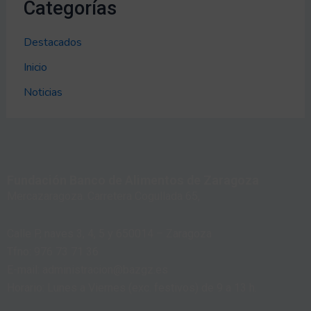
Categorías
Destacados
Inicio
Noticias
Fundación Banco de Alimentos de Zaragoza
Mercazaragoza. Carretera Cogullada 65,
Calle P, naves 3, 4, 5 y 650014 – Zaragoza
Tfno: 976 73 71 36
E-mail: administracion@bazgz.es
Horario: Lunes a Viernes (exc. festivos) de 9 a 13 h.