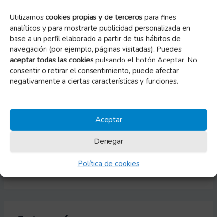
– Gracias al CPIFP de Movera
Utilizamos
cookies propias y de terceros
para fines
analíticos y para mostrarte publicidad personalizada en
– Vuelve el ‘Jueves lardero’
base a un perfil elaborado a partir de tus hábitos de
navegación (por ejemplo, páginas visitadas). Puedes
– Gracias a la Fundación Grupo Jorge
aceptar todas las cookies
pulsando el botón Aceptar. No
– Incremento de las deducciones fiscales por
consentir o retirar el consentimiento, puede afectar
donativos a ONG
negativamente a ciertas características y funciones.
Aceptar
Archivos
Denegar
Archivos
Política de cookies