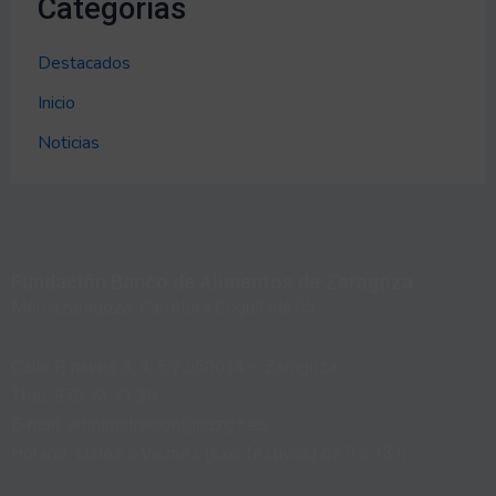
Categorías
Destacados
Inicio
Noticias
Fundación Banco de Alimentos de Zaragoza
Mercazaragoza. Carretera Cogullada 65,
Calle P, naves 3, 4, 5 y 650014 – Zaragoza
Tfno: 976 73 71 36
E-mail: administracion@bazgz.es
Horario: Lunes a Viernes (exc. festivos) de 9 a 13 h.