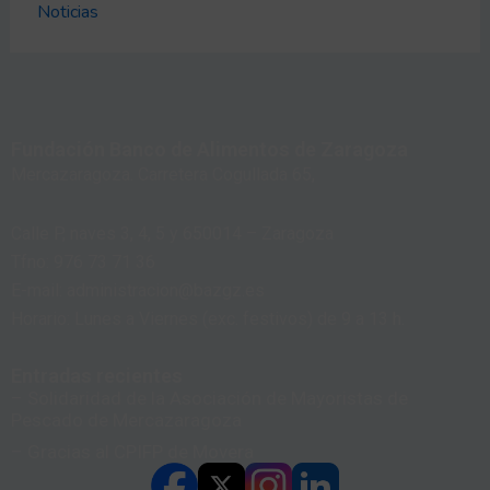
Noticias
Fundación Banco de Alimentos de Zaragoza
Mercazaragoza. Carretera Cogullada 65,
Calle P, naves 3, 4, 5 y 650014 – Zaragoza
Tfno: 976 73 71 36
E-mail: administracion@bazgz.es
Horario: Lunes a Viernes (exc. festivos) de 9 a 13 h.
Entradas recientes
– Solidaridad de la Asociación de Mayoristas de
Pescado de Mercazaragoza
– Gracias al CPIFP de Movera