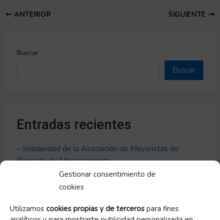
ANTERIOR
SIGUIENTE
Buscar
Buscar
Entradas recientes
– Solidaridad de la Asociación de Mayoristas de
Pescado de Mercazaragoza
Gestionar consentimiento de
– Gracias al CPIFP de Movera
cookies
– Vuelve el ‘Jueves lardero’
Utilizamos
cookies propias y de terceros
para fines
– Gracias a la Fundación Grupo Jorge
analíticos y para mostrarte publicidad personalizada en