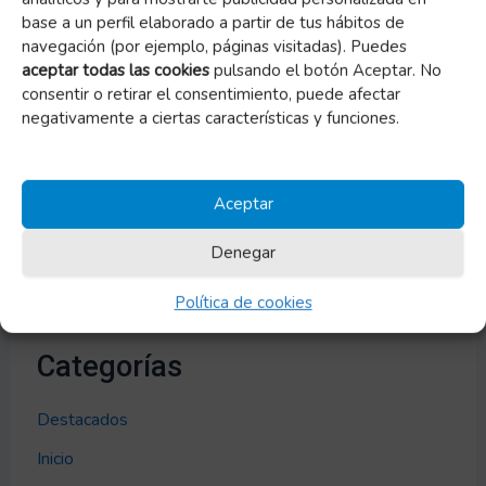
base a un perfil elaborado a partir de tus hábitos de
– Incremento de las deducciones fiscales por
navegación (por ejemplo, páginas visitadas). Puedes
donativos a ONG
aceptar todas las cookies
pulsando el botón Aceptar. No
consentir o retirar el consentimiento, puede afectar
negativamente a ciertas características y funciones.
Archivos
Aceptar
Archivos
Denegar
Política de cookies
Categorías
Destacados
Inicio