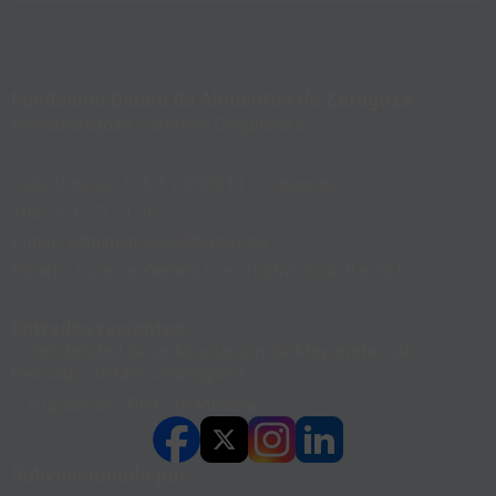
Fundación Banco de Alimentos de Zaragoza
Mercazaragoza. Carretera Cogullada 65,
Calle P, naves 3, 4, 5 y 650014 – Zaragoza
Tfno: 976 73 71 36
E-mail: administracion@bazgz.es
Horario: Lunes a Viernes (exc. festivos) de 9 a 13 h.
Entradas recientes
– Solidaridad de la Asociación de Mayoristas de
Pescado de Mercazaragoza
– Gracias al CPIFP de Movera
Subvencionado por: