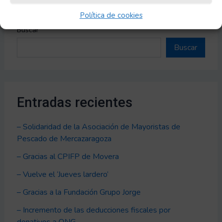
Política de cookies
Buscar
Buscar
Entradas recientes
– Solidaridad de la Asociación de Mayoristas de
Pescado de Mercazaragoza
– Gracias al CPIFP de Movera
– Vuelve el ‘Jueves lardero’
– Gracias a la Fundación Grupo Jorge
– Incremento de las deducciones fiscales por
donativos a ONG