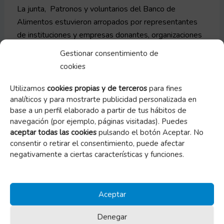
La junta, Patronos y voluntarios del Banco de
Alimentos estuvieron arropados por representantes
de instituciones y empresas donantes, organizaciones
beneficiarias, así como el Presidente de Fesbal, Juan
Gestionar consentimiento de
Vicente Peral, el Alcalde de Zaragoza Pedro
cookies
Santisteve y la Delegada del Gobierno en Aragón,
Carmen Sánchez que mostraron de esta manera su
Utilizamos
cookies propias y de terceros
para fines
apoyo al Banco de Alimentos de Zaragoza.
analíticos y para mostrarte publicidad personalizada en
base a un perfil elaborado a partir de tus hábitos de
navegación (por ejemplo, páginas visitadas). Puedes
Fotos 22-03-2019
aceptar todas las cookies
pulsando el botón Aceptar. No
Video 25 aniversario
consentir o retirar el consentimiento, puede afectar
negativamente a ciertas características y funciones.
Aceptar
ANTERIOR
SIGUIENTE
Denegar