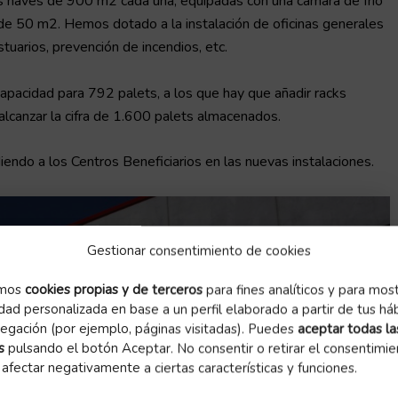
naves de 900 m2 cada una, equipadas con una cámara de frío
de 50 m2. Hemos dotado a la instalación de oficinas generales
uarios, prevención de incendios, etc.
apacidad para 792 palets, a los que hay que añadir racks
alcanzar la cifra de 1.600 palets almacenados.
ndo a los Centros Beneficiarios en las nuevas instalaciones.
Gestionar consentimiento de cookies
amos
cookies propias y de terceros
para fines analíticos y para mos
idad personalizada en base a un perfil elaborado a partir de tus há
egación (por ejemplo, páginas visitadas). Puedes
aceptar todas la
s
pulsando el botón Aceptar. No consentir o retirar el consentimie
afectar negativamente a ciertas características y funciones.