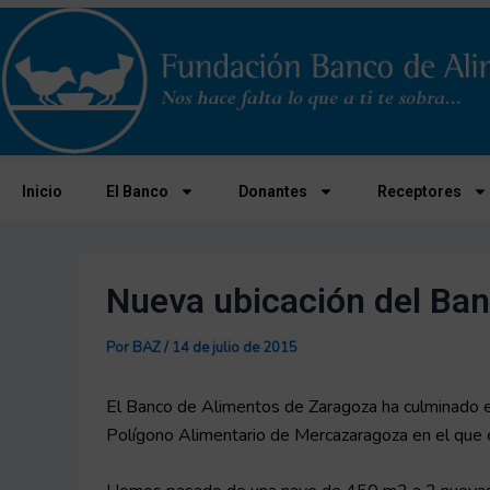
Ir
Navegación
al
de
contenido
entradas
Inicio
El Banco
Donantes
Receptores
Nueva ubicación del Ba
Por
BAZ
/
14 de julio de 2015
El Banco de Alimentos de Zaragoza ha culminado e
Polígono Alimentario de Mercazaragoza en el que 