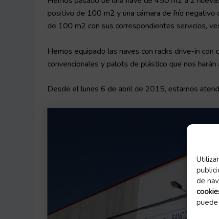
Hemos pasado de una nave de 450 m2 a 2 nuevas 
positivo de 100 m2 y una cámara de frío negativo 
de 100 m2 con sus correspondientes servicios, vest
Hemos equipado las naves con racks drive-in con c
convencionales y palots de plástico que nos harán 
Desde el lunes 6 de abril de 2015, estamos atendie
Utiliz
public
de nav
cookie
puede 